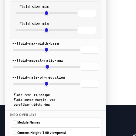
--fluid-size-max
--fluid-size-min
--fluid-max-width-base
--fluid-aspect-ratio-max
--fluid-rate-of-reduction
--fluid-rem:
14.3364px
--fluid-outer-margin:
0px
--scrollbar-width:
0px
INFO OVERLAYS
Module Names
Content Height
(1.00 viewports)
To