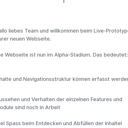
Middle
act us
Gridonic Boilerplate FAQ
De
En
Language
navigation.
The
allo liebes Team und willkommen beim Live-Prototy
current
urer neuen Webseite.
language
is
ie Webseite ist nun im Alpha-Stadium. Das bedeutet:
English.
nhalte und Navigationsstruktur können erfasst werde
ussehen und Verhalten der einzelnen Features und
ere Philosophie
odule sind noch in Arbeit
ere Philosophie
iel Spass beim Entdecken und Abfüllen der Inhalte!