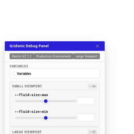
Gridonic Debug Panel
Dastro V2.1.2
Production Environment
Large Viewport
VARIABLES
Variables
SMALL VIEWPORT
--vs
--fluid-size-max
--fluid-size-min
LARGE VIEWPORT
--vl