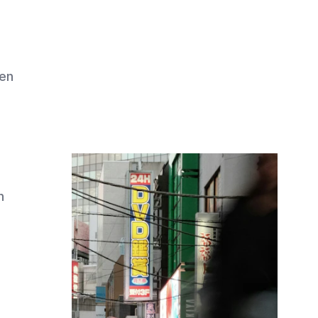
pen
n