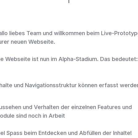
Middle
ontakt
Testing
FAQ
allo liebes Team und willkommen beim Live-Prototy
urer neuen Webseite.
ie Webseite ist nun im Alpha-Stadium. Das bedeutet:
nhalte und Navigationsstruktur können erfasst werde
ussehen und Verhalten der einzelnen Features und
odule sind noch in Arbeit
iel Spass beim Entdecken und Abfüllen der Inhalte!