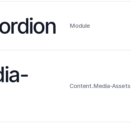
ordion
Module
ia-
Content.Media-Assets