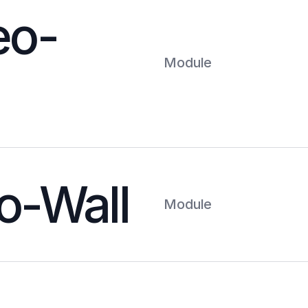
eo-
Module
o-Wall
Module