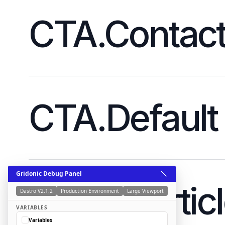
CTA.Contac
CTA.Default
Gridonic Debug Panel
Teaser.Artic
Dastro V2.1.2
Production Environment
Large Viewport
VARIABLES
Variables