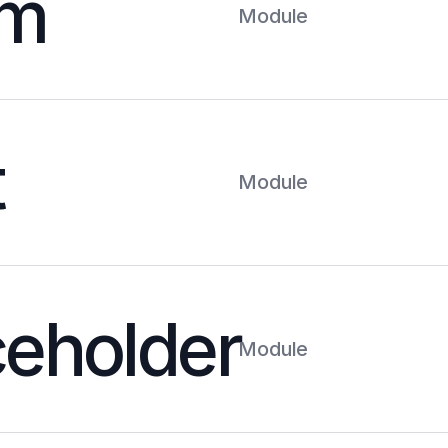
am
Module
t
Module
ceholder
Module