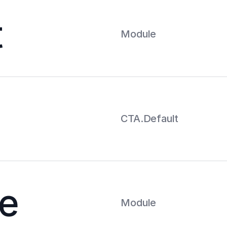
t
Module
CTA.Default
le
Module