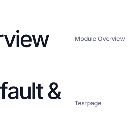
rview
Module Overview
fault &
Testpage