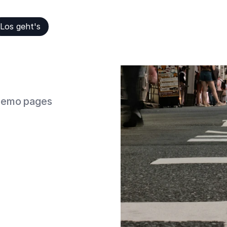
Los geht's
d demo pages